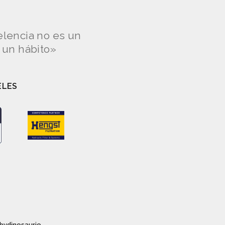
elencia no es un
s un hábito»
ELES
bydinosaurio