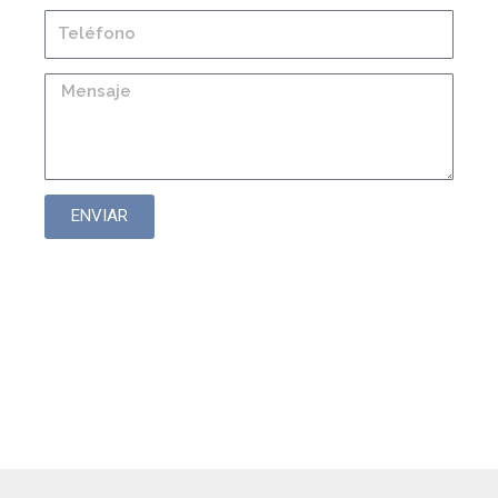
ENVIAR
Proporcionales
insertables / Lógicos
proporcionales