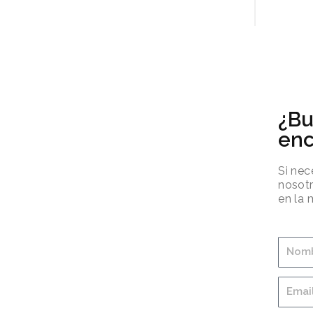
¿Bu
enc
Si nec
nosotr
en la 