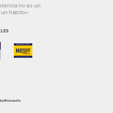
elencia no es un
s un hábito»
ELES
bydinosaurio