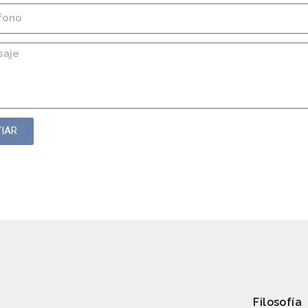
IAR
Cilindros de tirantes
Filosofía