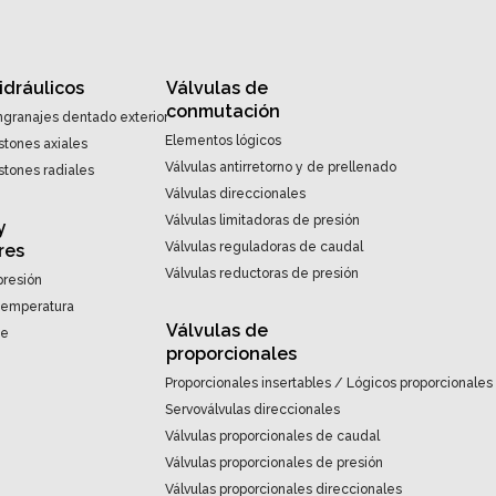
idráulicos
Válvulas de
conmutación
granajes dentado exterior
Elementos lógicos
stones axiales
Válvulas antirretorno y de prellenado
stones radiales
Válvulas direccionales
Válvulas limitadoras de presión
y
Válvulas reguladoras de caudal
res
Válvulas reductoras de presión
presión
 temperatura
Válvulas de
te
proporcionales
Proporcionales insertables / Lógicos proporcionales
Servoválvulas direccionales
Válvulas proporcionales de caudal
Válvulas proporcionales de presión
Válvulas proporcionales direccionales