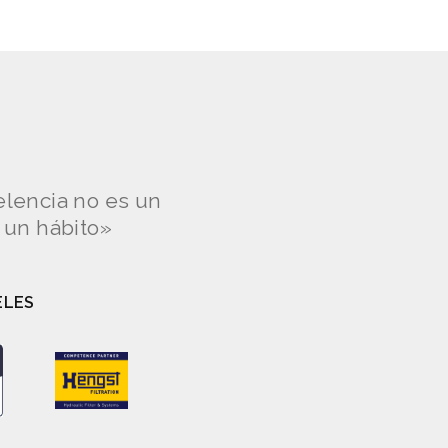
elencia no es un
s un hábito»
ELES