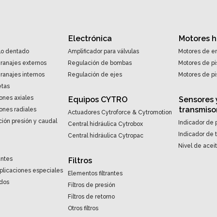
Electrónica
Motores h
lo dentado
Amplificador para válvulas
Motores de en
ranajes externos
Regulación de bombas
Motores de pi
anajes internos
Regulación de ejes
Motores de pi
etas
ones axiales
Equipos CYTRO
Sensores 
transmiso
ones radiales
Actuadores Cytroforce & Cytromotion
ión presión y caudal
Indicador de 
Central hidráulica Cytrobox
Indicador de
Central hidráulica Cytropac
Nivel de acei
antes
Filtros
aplicaciones especiales
Elementos filtrantes
ndos
Filtros de presión
Filtros de retorno
Otros filtros