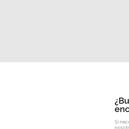
¿Bu
enc
Si nec
nosotr