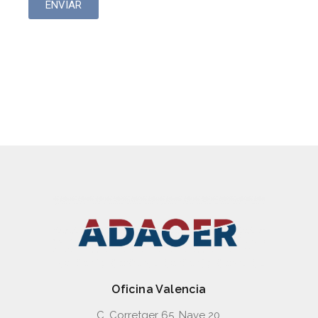
ENVIAR
AZPW, AZPB, AZPF, AZPN,
AZPG, AZPS, AZPU, AZPJ
Oficina Valencia
C. Corretger 65, Nave 20,