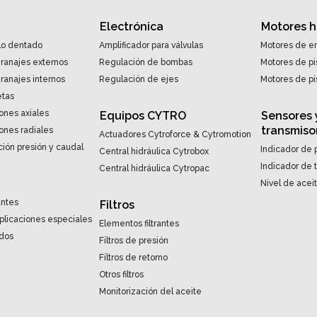
Electrónica
Motores h
lo dentado
Amplificador para válvulas
Motores de en
ranajes externos
Regulación de bombas
Motores de pi
anajes internos
Regulación de ejes
Motores de pi
etas
ones axiales
Equipos CYTRO
Sensores 
transmiso
ones radiales
Actuadores Cytroforce & Cytromotion
ión presión y caudal
Indicador de 
Central hidráulica Cytrobox
Indicador de
Central hidráulica Cytropac
Nivel de acei
antes
Filtros
aplicaciones especiales
Elementos filtrantes
ndos
Filtros de presión
Filtros de retorno
Otros filtros
Monitorización del aceite