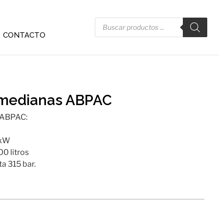
CONTACTO
 medianas ABPAC
 ABPAC:
 kW
0 litros
a 315 bar.