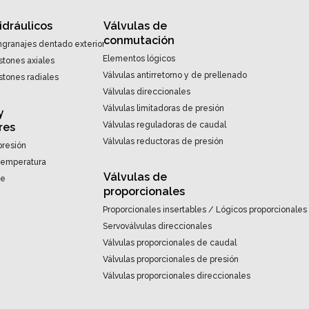
idráulicos
Válvulas de
conmutación
granajes dentado exterior
Elementos lógicos
stones axiales
Válvulas antirretorno y de prellenado
stones radiales
Válvulas direccionales
Válvulas limitadoras de presión
y
Válvulas reguladoras de caudal
res
Válvulas reductoras de presión
presión
 temperatura
Válvulas de
te
proporcionales
Proporcionales insertables / Lógicos proporcionales
Servoválvulas direccionales
Válvulas proporcionales de caudal
Válvulas proporcionales de presión
Válvulas proporcionales direccionales