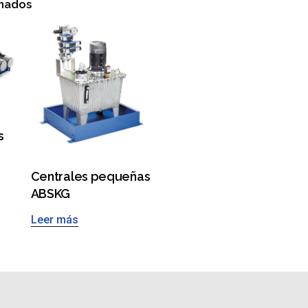
onados
s
Centrales pequeñas
ABSKG
Leer más