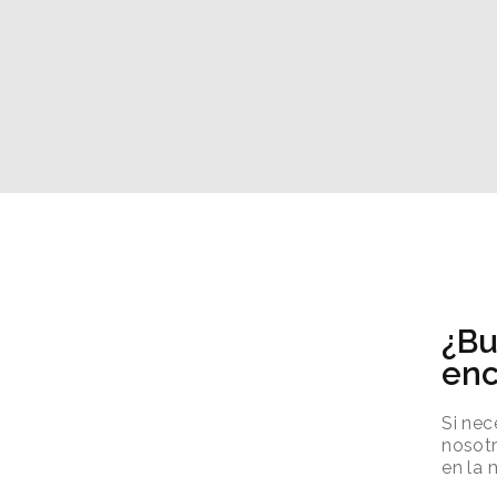
¿Bu
enc
Si nec
nosotr
en la 