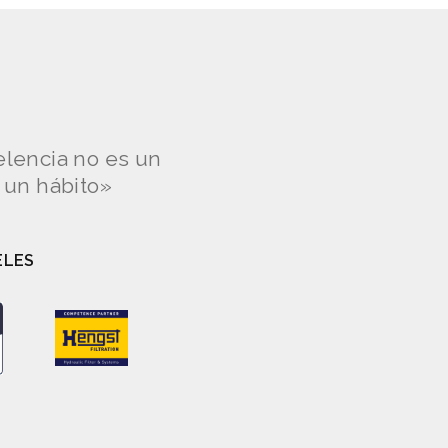
elencia no es un
s un hábito»
ELES