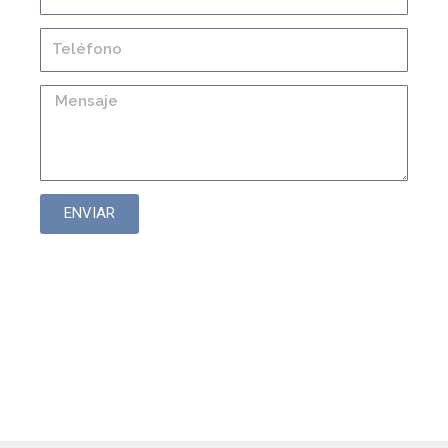
ENVIAR
Módulos de sujeción,
accionamiento, mando,
etc.