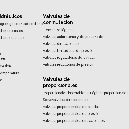
idráulicos
Válvulas de
conmutación
granajes dentado exterior
Elementos lógicos
stones axiales
Válvulas antirretorno y de prellenado
stones radiales
Válvulas direccionales
Válvulas limitadoras de presión
y
Válvulas reguladoras de caudal
res
Válvulas reductoras de presión
presión
 temperatura
Válvulas de
te
proporcionales
Proporcionales insertables / Lógicos proporcionales
Servoválvulas direccionales
Válvulas proporcionales de caudal
Válvulas proporcionales de presión
Válvulas proporcionales direccionales