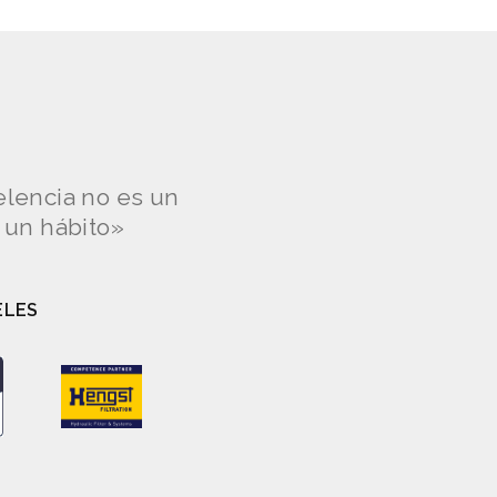
elencia no es un
s un hábito»
ELES