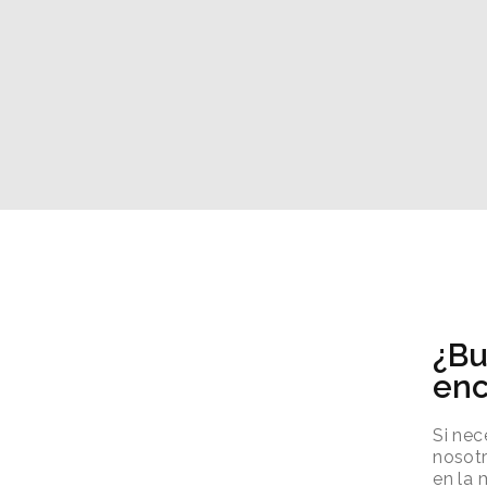
¿Bu
enc
Si nec
nosotr
en la 