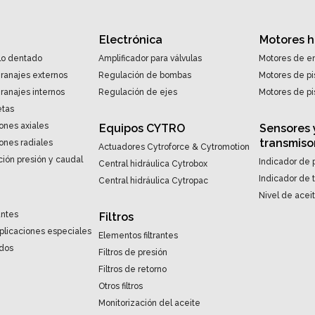
Electrónica
Motores h
lo dentado
Amplificador para válvulas
Motores de en
ranajes externos
Regulación de bombas
Motores de pi
anajes internos
Regulación de ejes
Motores de pi
etas
ones axiales
Equipos CYTRO
Sensores 
transmiso
ones radiales
Actuadores Cytroforce & Cytromotion
ión presión y caudal
Indicador de 
Central hidráulica Cytrobox
Indicador de
Central hidráulica Cytropac
Nivel de acei
antes
Filtros
aplicaciones especiales
Elementos filtrantes
ndos
Filtros de presión
Filtros de retorno
Otros filtros
Monitorización del aceite